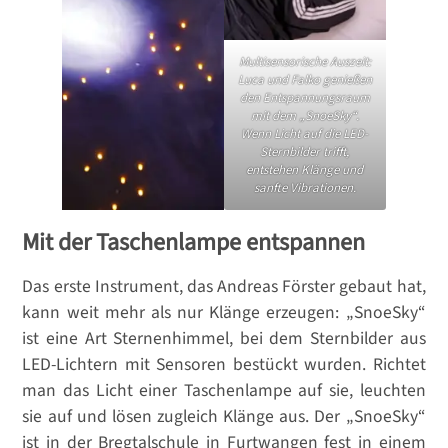
Multisensorische Auszeit:
Luca und Falko genießen
den Entspannungsraum
mit dem „SnoeSky“.
Wenn Licht auf die LED-
Sternbilder trifft,
entstehen Klänge und
sanfte Vibrationen.
Mit der Taschenlampe entspannen
Das erste Instrument, das Andreas Förster gebaut hat,
kann weit mehr als nur Klänge erzeugen: „SnoeSky“
ist eine Art Sternenhimmel, bei dem Sternbilder aus
LED-Lichtern mit Sensoren bestückt wurden. Richtet
man das Licht einer Taschenlampe auf sie, leuchten
sie auf und lösen zugleich Klänge aus. Der „SnoeSky“
ist in der Bregtalschule in Furtwangen fest in einem